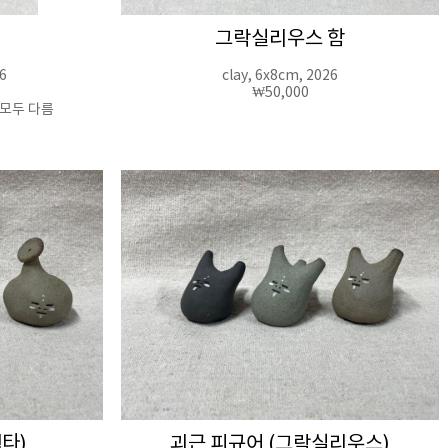
그락실리우스 함
6
clay, 6x8cm, 2026
₩50,000
 모두 다름
타)
괴근 피규어 (그락실리우스)