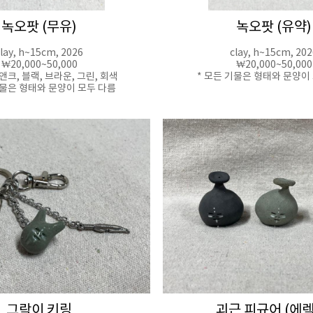
녹오팟 (무유)
녹오팟 (유약)
lay, h~15cm, 2026
clay, h~15cm, 202
₩20,000~50,000
₩20,000~50,000
쿠앤크, 블랙, 브라운, 그린, 회색
* 모든 기물은 형태와 문양이
기물은 형태와 문양이 모두 다름
그락이 키링
괴근 피규어 (에렉