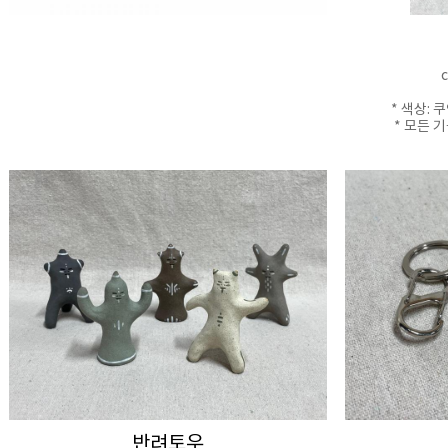
c
* 색상: 
* 모든 
반려토우