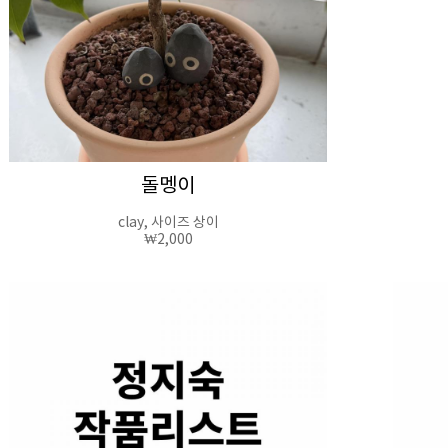
돌멩이
clay, 사이즈 상이
₩2,000