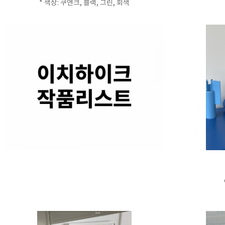
* 색상: 쿠앤크, 블랙, 그린, 회색