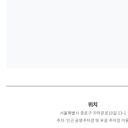
위치
서울특별시 종로구 자하문로10길 13-1
주차: 인근 공영주차장 및 유료 주차장 이