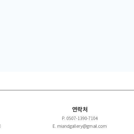
연락처
P. 0507-1390-7104
용
E. miandgallery@gmail.com